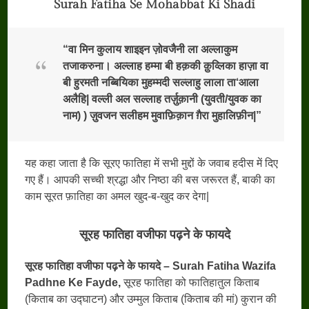
Surah Fatiha Se Mohabbat Ki Shadi
“
वा मिन कुलाय शाइइन ज़ोवजैनी ला अल्लाकुम
तजाकरुना।
अल्लाह हम्मा बी हक़की क़ुव्लिका हाज़ा वा
बी हुरमती नब्बियिका मुहम्मदी सल्लाहु लाला ता
‘
आला
अलैहि
|
वल्ली अल सल्लाह तर्ज़ुक़ानी (युवती/युवक का
नाम) ) ज़ुवजन सलीहम मुवाफ़िक़ान ग़ैरा मुहालिफ़ीन
|”
यह कहा जाता है कि सूरए फातिहा में सभी मुद्दों के जवाब हदीस में दिए
गए हैं। आपकी सच्ची श्रद्धा और निष्ठा की बस जरूरत हैं, बाकी का
काम सूरत फ़ातिहा का अमल खुद-ब-खुद कर देगा|
सूरह फातिहा वजीफा पढ़ने के फायदे
सूरह फातिहा वजीफा पढ़ने के फायदे – Surah Fatiha Wazifa
Padhne Ke Fayde,
सूरह फातिहा को फातिहातुल किताब
(किताब का उद्घाटन) और उम्मुल किताब (किताब की मां) कुरान की